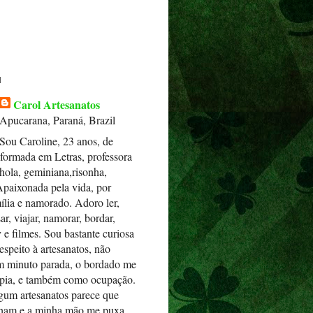
u
Carol Artesanatos
Apucarana, Paraná, Brazil
Sou Caroline, 23 anos, de
formada em Letras, professora
hola, geminiana,risonha,
Apaixonada pela vida, por
mília e namorado. Adoro ler,
ar, viajar, namorar, bordar,
tv e filmes. Sou bastante curiosa
espeito à artesanatos, não
um minuto parada, o bordado me
apia, e também como ocupação.
gum artesanatos parece que
lham e a minha mão me puxa