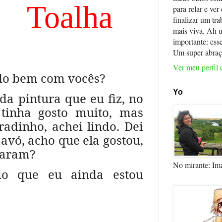
alha
para relar e ver
finalizar um tra
mais viva. Ah 
importante: ess
Um super abraç
Ver meu perfil
do bem com vocês?
Yo
da pintura que eu fiz, no
tinha gosto muito, mas
adinho, achei lindo. Dei
avó, acho que ela gostou,
haram?
No mirante: Im
do que eu ainda estou