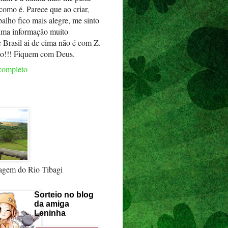
 como é. Parece que ao criar,
balho fico mais alegre, me sinto
uma informação muito
e Brasil ai de cima não é com Z.
o!!! Fiquem com Deus.
 completo
agem do Rio Tibagi
Sorteio no blog
da amiga
Leninha