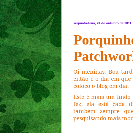
segunda-feira, 24 de outubro de 2011
Porq
Patchwor
Oi meninas. Boa tard
então é o dia em que 
coloco o blog em dia.
Este é mais um lindo
fez, ela está cada d
também sempre que
pesquisando mais mod