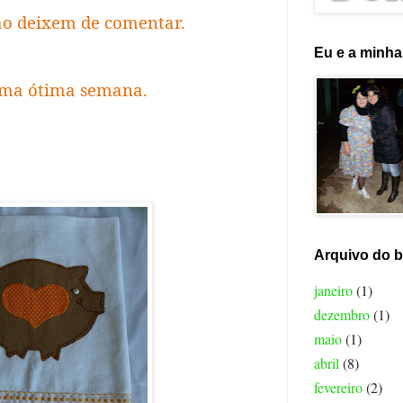
ão deixem de comentar.
Eu e a minha 
uma ótima semana.
Arquivo do b
janeiro
(1)
dezembro
(1)
maio
(1)
abril
(8)
fevereiro
(2)