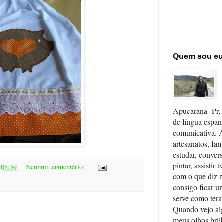
Quem sou e
Apucarana- Pr, 
de língua espan
comunicativa. 
artesanatos, fa
estudar, convers
pintar, assistir 
s
08:59
Nenhum comentário:
com o que diz r
consigo ficar 
serve como ter
Quando vejo al
meus olhos bri