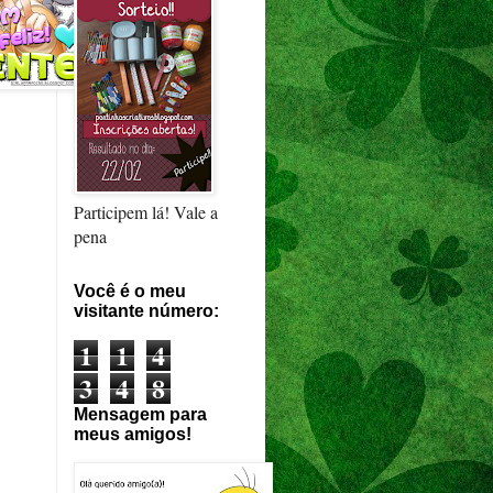
Participem lá! Vale a
pena
Você é o meu
visitante número:
1
1
4
3
4
8
Mensagem para
meus amigos!