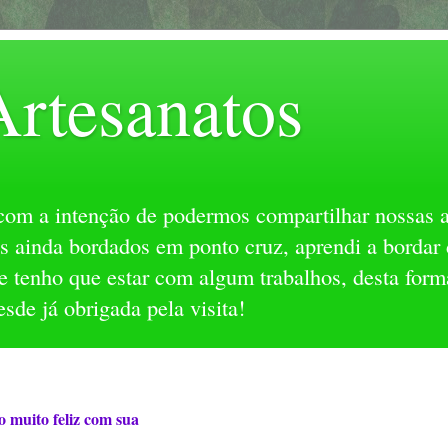
Artesanatos
 com a intenção de podermos compartilhar nossas 
s ainda bordados em ponto cruz, aprendi a bordar
e tenho que estar com algum trabalhos, desta form
esde já obrigada pela visita!
 muito feliz com sua