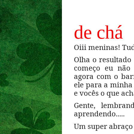
To
de chá
Oiii meninas! Tu
Olha o resultado 
começo eu não 
agora com o barr
ele para a minha 
e vocês o que ac
Gente, lembran
aprendendo.....
Um super abraço